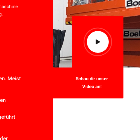
maschine
g.
en. Meist
Schau dir unser
Video an!
nen
eführt
 der