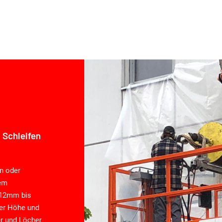
 Schleifen
n oder
em
 12mm bis
er Höhe und
er und Löcher