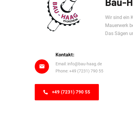
Bau-H
Wir sind ein
Mauerwerk be
Das Sägen un
Kontakt:
Email: info@bau-haag.de
Phone: +49 (7231) 790 55
+49 (7231) 790 55