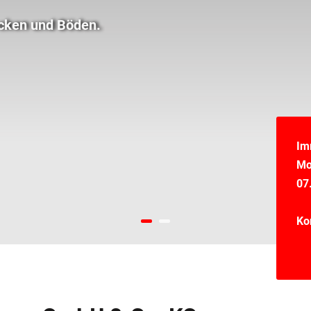
Im
Mo.
07
Ko